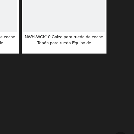
e coche
NWH-WCK10 Calzo para rueda de coche
de
Tapón para rueda Equipo de
rueda
estacionamiento Calzo para rueda
necesario para minería