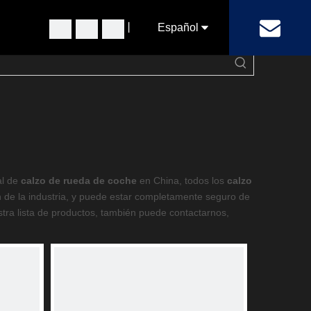
丨
Español
Pусский
English
al de
calzo de rueda de coche
en China, todos los
calzo
n de la industria, y puede estar completamente seguro de
tra lista de productos, también puede contactarnos,