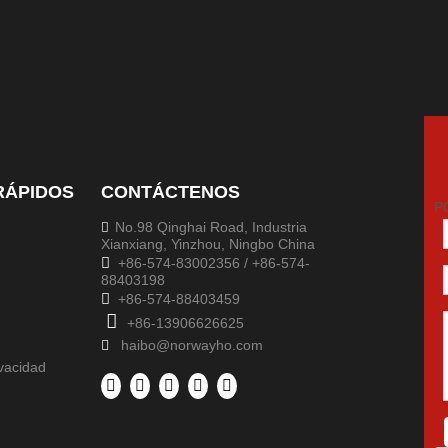
RÁPIDOS
CONTÁCTENOS
P
No.98 Qinghai Road, Industria

Xianxiang, Yinzhou, Ningbo China

+86-574-83002356 / +86-574-
88403198

+86-574-88403459

+86-13906626625
haibo@norwayho.com

ivacidad