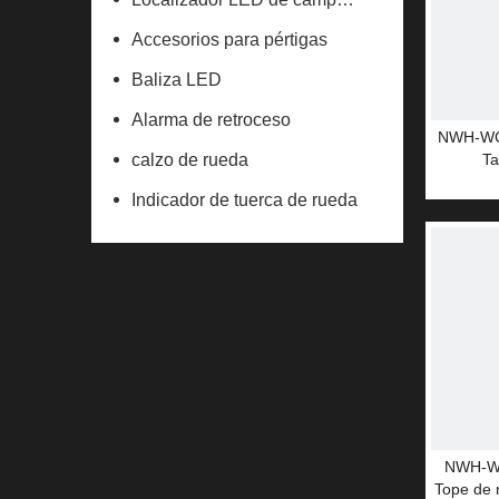
Accesorios para pértigas
Baliza LED
Alarma de retroceso
NWH-WCK
calzo de rueda
Ta
esta
Indicador de tuerca de rueda
NWH-WC
Tope de 