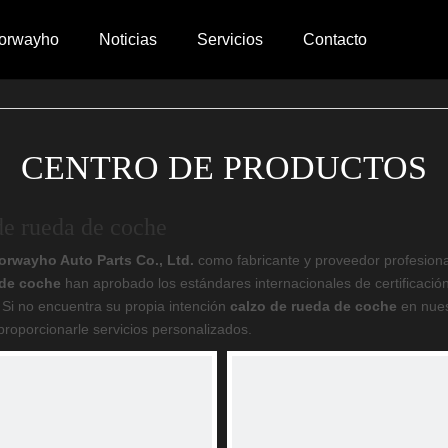
orwayho
Noticias
Servicios
Contacto
a de coche
inera
z de roca
Accesorios para pértigas
CENTRO DE PRODUCTOS
 retroceso
lzo de rueda
Indicador de tuerca de rueda
de rueda de coche
rwayho Auto Parts Co., Ltd.
como fabricante y proveedor profesion
 de coche
han aprobado los estándares internacionales de certificació
. Si no encuentra su propia intención
calzo de rueda de coche
en nues
roporcionarle servicios personalizados.