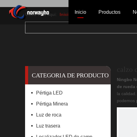
Inicio
Productos
N
Usted está aquí:
Inicio
»
Productos
»
calzo de rued
Pértiga LED
Pértiga M
Lu
Baliza LED
Alarma de
Ca
calzo 
CATEGORIA DE PRODUCTO
Ningbo No
de rueda
Pértiga LED
la calidad
podemos p
Pértiga Minera
Luz de roca
Luz trasera
Localizador LED de campamento