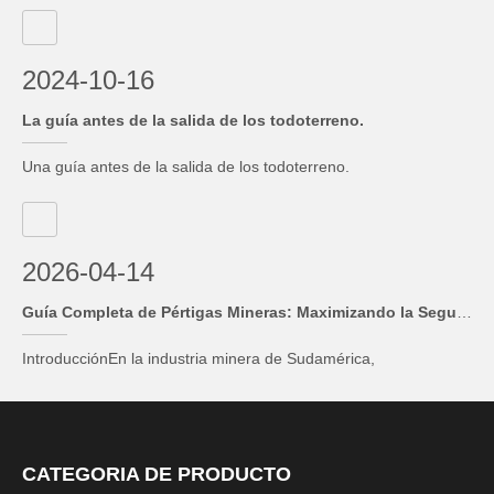
2024-10-16
La guía antes de la salida de los todoterreno.
Una guía antes de la salida de los todoterreno.
2026-04-14
Guía Completa de Pértigas Mineras: Maximizando la Seguridad y Visibilidad en Faenas de Sudamérica
IntroducciónEn la industria minera de Sudamérica,
especialmente en las grandes altitudes de los Andes, la
seguridad operativa es la prioridad número uno. Las Pértigas
Mineras (Mining Whips) no son solo un accesorio; son un
componente crítico de los Sistemas de Gestión de Seguridad.
CATEGORIA DE PRODUCTO
Su función princi