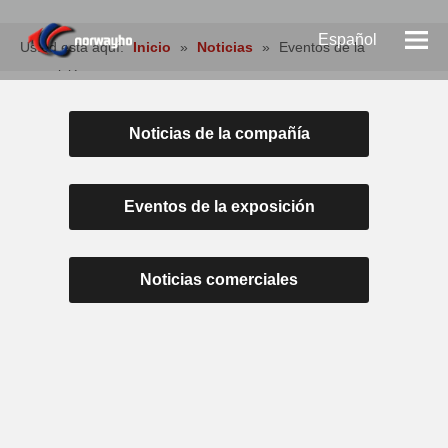
Español
Usted está aquí:
Inicio
»
Noticias
»
Eventos de la
exposición
Pусский
Noticias de la compañía
English
Eventos de la exposición
Noticias comerciales