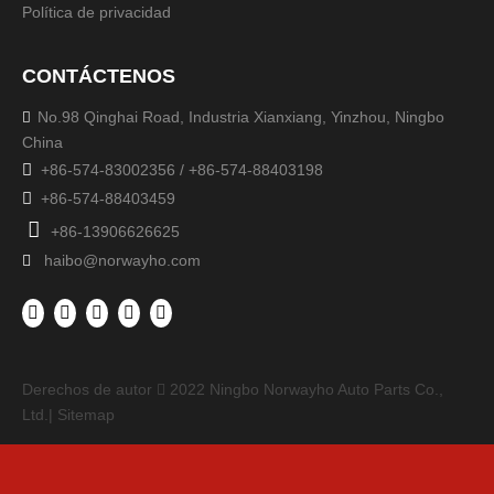
Política de privacidad
CONTÁCTENOS
No.98 Qinghai Road, Industria Xianxiang, Yinzhou, Ningbo

China

+86-574-83002356 / +86-574-88403198

+86-574-88403459

+86-13906626625
haibo@norwayho.com

Derechos de autor
2022
Ningbo Norwayho Auto Parts Co.,

Ltd.|
Sitemap