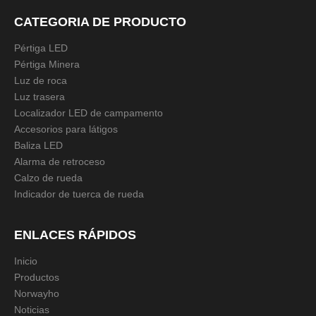
CATEGORIA DE PRODUCTO
Material:
Poliuretano
Pértiga LED
Pértiga Minera
Adecuado para el diámetro del
Luz de roca
650 mm
neumático:
Luz trasera
Localizador LED de campamento
Capacidad máxima de carga:
Accesorios para látigos
5T
Baliza LED
Alarma de retroceso
Uso:
Calzo de rueda
reserva de camione
Indicador de tuerca de rueda
s
Peso:
0,9 kg
ENLACES RÁPIDOS
Especificación:
Inicio
200*174*147mm
Productos
Norwayho
Noticias
Cantidad: