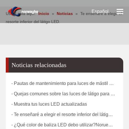
Español
Usted está aquí:
Inicio
»
Noticias
»
Te enseñaré a elegir el
resorte inferior del látigo LED.
Pусский
English
Noticias relacionadas
Pautas de mantenimiento para luces de mástil y luces de advertencia para minería
Quejas comunes sobre las luces de látigo para minería y cómo las resuelve nuestra fábrica Introducción
Muestra tus luces LED actualizadas
Te enseñaré a elegir el resorte inferior del látigo LED.
¿Qué color de baliza LED debo utilizar?Noruegaho