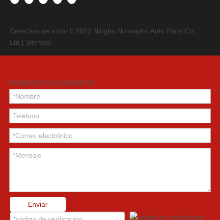
Derechos de autor
2022
Ningbo Norwayho Auto Parts Co.,

Ltd.|
Sitemap
PONERSE EN CONTACTO
Enviar