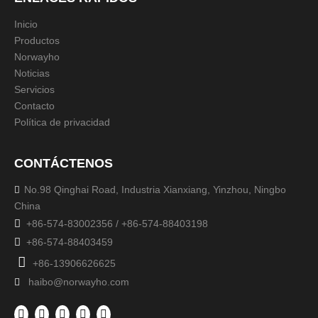
Inicio
Productos
Norwayho
Noticias
Servicios
Contacto
Política de privacidad
CONTÁCTENOS
No.98 Qinghai Road, Industria Xianxiang, Yinzhou, Ningbo

China

+86-574-83002356 / +86-574-88403198

+86-574-88403459

+86-13906626625
haibo@norwayho.com
