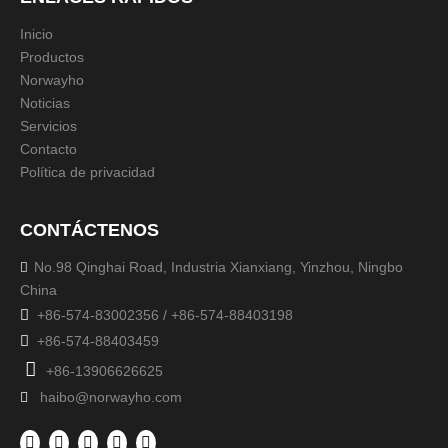
Inicio
Banderas de seguridad minera
Látigo de seguridad minera
Productos
Banderas LED de seguridad minera
Norwayho
Noticias
Servicios
Contacto
Política de privacidad
CONTÁCTENOS
No.98 Qinghai Road, Industria Xianxiang, Yinzhou, Ningbo

China

+86-574-83002356 / +86-574-88403198

+86-574-88403459

+86-13906626625
haibo@norwayho.com
