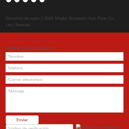
Derechos de autor
2022
Ningbo Norwayho Auto Parts Co.,

Ltd.|
Sitemap
PONERSE EN CONTACTO
Enviar