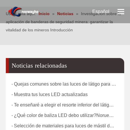
Español
Usted está aquí:
Inicio
»
Noticias
»
Investigación sobre la
aplicación de banderas de seguridad minera: garantizar la
Pусский
vitalidad de los mineros Introducción
English
Noticias relacionadas
Quejas comunes sobre las luces de látigo para minería y cómo las resuelve nuestra fábrica Introducción
Muestra tus luces LED actualizadas
Te enseñaré a elegir el resorte inferior del látigo LED.
¿Qué color de baliza LED debo utilizar?Noruegaho
Selección de materiales para luces de mástil de bandera y selección de fuente de luz LED