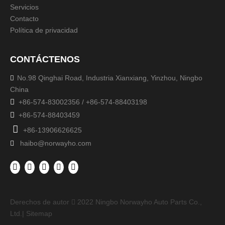
Servicios
Contacto
Política de privacidad
CONTÁCTENOS
No.98 Qinghai Road, Industria Xianxiang, Yinzhou, Ningbo

China

+86-574-83002356 / +86-574-88403198

+86-574-88403459

+86-13906626625
haibo@norwayho.com

Derechos de autor
2022
Ningbo Norwayho Auto Parts Co.,

Ltd.|
Sitemap