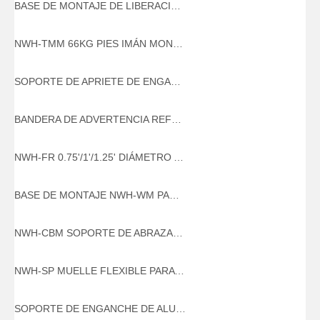
BASE DE MONTAJE DE LIBERACIÓN RÁPIDA DE ALUMINIO NWH-B2
NWH-TMM 66KG PIES IMÁN MONTAJE MAGNÉTICO PARA TRÍPODE
SOPORTE DE APRIETE DE ENGANCHE NWH-HTM
BANDERA DE ADVERTENCIA REFLECTANTE NWH-RF
NWH-FR 0.75'/1'/1.25' DIÁMETRO ANILLO DE ALUMINIO PARA BANDERA
BASE DE MONTAJE NWH-WM PARA PÉRTIGAS
NWH-CBM SOPORTE DE ABRAZADERA AJUSTABLE DE ALUMINIO DE 1'/1.5'1.75'/2' DE DIÁMETRO PARA látigo
NWH-SP MUELLE FLEXIBLE PARA LATIGO
SOPORTE DE ENGANCHE DE ALUMINIO NWH-HM