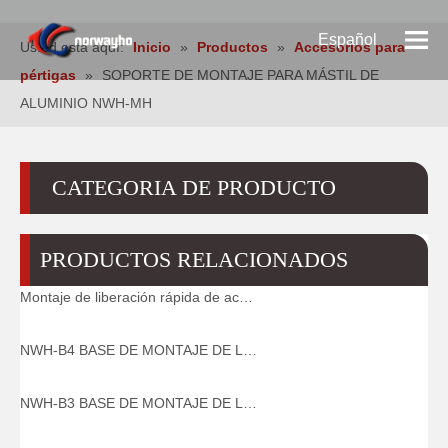
Español
Usted está aquí:
Inicio
»
Productos
»
Accesorios para
pértigas
»
SOPORTE DE MONTAJE PARA MÁSTIL DE
Pусский
ALUMINIO NWH-MH
English
CATEGORIA DE PRODUCTO
PRODUCTOS RELACIONADOS
Montaje de liberación rápida de acero NWH-B5 para Pértigas de minería de seguridad
NWH-B4 BASE DE MONTAJE DE LIBERACIÓN RÁPIDA DE ALUMINIO HEXAGONAL
NWH-B3 BASE DE MONTAJE DE LIBERACIÓN RÁPIDA DE ALUMINIO CON PIN EN U