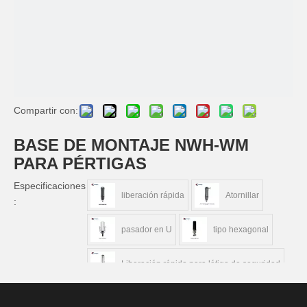
Compartir con:
BASE DE MONTAJE NWH-WM
PARA PÉRTIGAS
Especificaciones
liberación rápida
Atornillar
:
pasador en U
tipo hexagonal
Liberación rápida para látigo de seguridad
Cantidad: