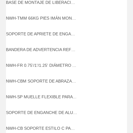
BASE DE MONTAJE DE LIBERACIÓN RÁPIDA DE ALUMINIO NWH-B2
NWH-TMM 66KG PIES IMÁN MONTAJE MAGNÉTICO PARA TRÍPODE
SOPORTE DE APRIETE DE ENGANCHE NWH-HTM
BANDERA DE ADVERTENCIA REFLECTANTE NWH-RF
NWH-FR 0.75'/1'/1.25' DIÁMETRO ANILLO DE ALUMINIO PARA BANDERA
NWH-CBM SOPORTE DE ABRAZADERA AJUSTABLE DE ALUMINIO DE 1'/1.5'1.75'/2' DE DIÁMETRO PARA látigo
NWH-SP MUELLE FLEXIBLE PARA LATIGO
SOPORTE DE ENGANCHE DE ALUMINIO NWH-HM
NWH-CB SOPORTE ESTILO C PARA FUEGO