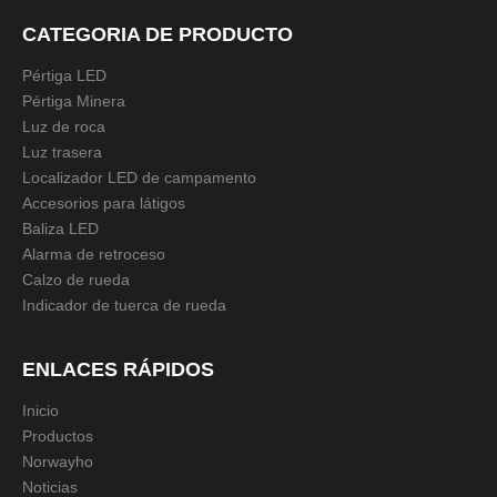
CATEGORIA DE PRODUCTO
Pértiga LED
Preguntar
Añadir al carrito
Pértiga Minera
Luz de roca
Luz trasera
Localizador LED de campamento
Modelo:
NWH-WM
Accesorios para látigos
Baliza LED
Anterior:
Alarma de retroceso
Calzo de rueda
Siguiente:
Indicador de tuerca de rueda
Montaje de pértigas
BASE DE MONTAJE
ENLACES RÁPIDOS
SOPORTE DE FUEGO DE ALUMINIO
Inicio
Productos
Base de montaje de pértigas
BASE DE pértigas
Norwayho
Noticias