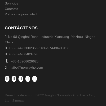
Servicios
Contacto
Política de privacidad
CONTÁCTENOS
No.98 Qinghai Road, Industria Xianxiang, Yinzhou, Ningbo

China

+86-574-83002356 / +86-574-88403198

+86-574-88403459

+86-13906626625
haibo@norwayho.com

Derechos de autor
2022
Ningbo Norwayho Auto Parts Co.,

Ltd.|
Sitemap