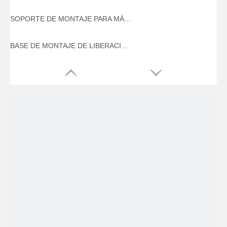
SOPORTE DE MONTAJE PARA MÁSTIL DE ALUMINIO NWH-MH
BASE DE MONTAJE DE LIBERACIÓN RÁPIDA DE ALUMINIO NWH-B1