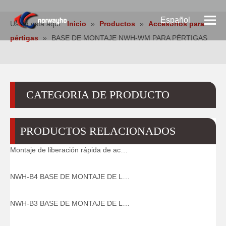
Español
Usted está aquí:
Inicio
»
Productos
»
Accesorios para
pértigas
»
BASE DE MONTAJE NWH-WM PARA PÉRTIGAS
Pусский
English
CATEGORIA DE PRODUCTO
PRODUCTOS RELACIONADOS
Montaje de liberación rápida de acero NWH-B5 para Pértigas de minería de seguridad
NWH-B4 BASE DE MONTAJE DE LIBERACIÓN RÁPIDA DE ALUMINIO HEXAGONAL
NWH-B3 BASE DE MONTAJE DE LIBERACIÓN RÁPIDA DE ALUMINIO CON PIN EN U