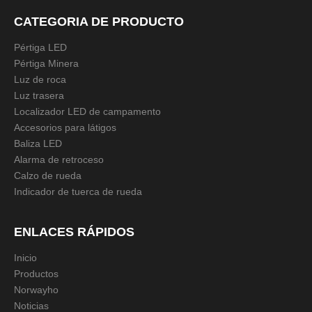
2 pies
3 pies
4 pies
5 pies
CATEGORIA DE PRODUCTO
6 PIES
Pértiga LED
Pértiga Minera
Doble:
Luz de roca
1 PC
1 par
Luz trasera
Localizador LED de campamento
Cantidad:
Accesorios para látigos
Baliza LED
Alarma de retroceso
Calzo de rueda
Preguntar
Añadir al carrito
Indicador de tuerca de rueda
ENLACES RÁPIDOS
Modelo:
NWH-WRWB
Inicio
Productos
Descripción del producto
Norwayho
Noticias
Especificación técnica
s: