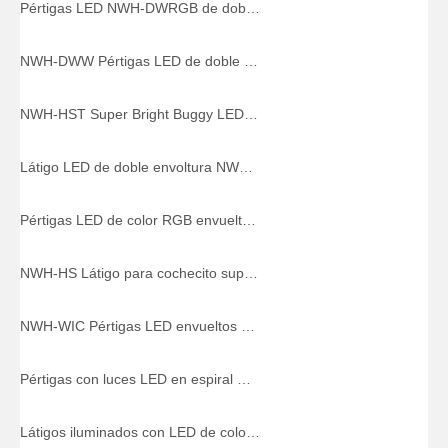
Pértigas LED NWH-DWRGB de doble envoltura, color RGB para conducción de servicio pesado
NWH-DWW Pértigas LED de doble envoltura Dream Color Heavy Duty Liberación rápida y resorte
NWH-HST Super Bright Buggy LED Whip con luz superior fija o intermitente
Látigo LED de doble envoltura NWH-DWT con base de resorte de montaje de liberación rápida
Pértigas LED de color RGB envueltos NWH-WRGBT con luz LED superior para campo a través
NWH-HS Látigo para cochecito superbrillante Látigo LED de un solo color
NWH-WIC Pértigas LED envueltos Dream/Chasing/Dansing Color para ATV/UTV/RZR
Pértigas con luces LED en espiral NWH-WICT con luz LED superior
Látigos iluminados con LED de color RGB envueltos NWH-WRGB, individuales y en pareja