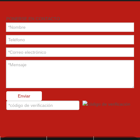
Anterior:
Siguiente:
PONERSE EN CONTACTO
Pértigas LED
Pértigas CON LUCES LED
Pértigas LED de color rojo/blanco/azul
Pértigas LED BRILLANTES
Pértigas DE SEGURIDAD
Pértigas con luz LED ANTENA
Pértigas patriota único y estable
Pértigas patriota
Enviar