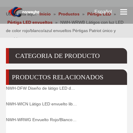
Español
Usted está aquí:
Inicio
»
Productos
»
Pértiga LED
»
Pértiga LED envueltos
»
NWH-WRWB Látigos con luz LED
Pусский
de color rojo/blanco/azul envueltos Pértigas Patriot único y
estable
English
CATEGORIA DE PRODUCTO
PRODUCTOS RELACIONADOS
NWH-DFW Diseño de látigo LED de doble envoltura con base de resorte de montaje de liberación rápida
NWH-WICN Látigo LED envuelto libremente sincronizado
NWH-WRWG Envuelto Rojo/Blanco/Verde Pértigas con luz LED Offroad Driving Mexican Whip