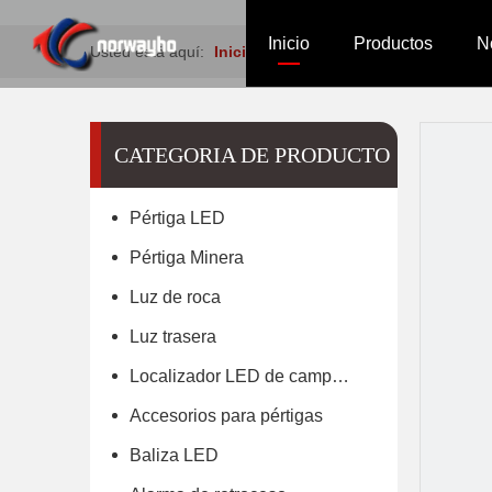
Inicio
Productos
N
Usted está aquí:
Inicio
»
Productos
»
Pértiga LED
Pértiga LED
Pértiga M
Lu
CATEGORIA DE PRODUCTO
Pértiga LED
Baliza LED
Alarma de
Ca
Pértiga Minera
Luz de roca
Luz trasera
Localizador LED de campamento
Accesorios para pértigas
Baliza LED