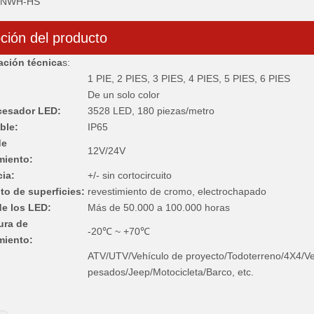
NWH-HS
ción del producto
ación técnica
s:
1 PIE, 2 PIES, 3 PIES, 4 PIES, 5 PIES, 6 PIES
De un solo color
cesador LED:
3528 LED, 180 piezas/metro
ble:
IP65
de
12V/24V
miento:
ia:
+/- sin cortocircuito
to de superficies:
revestimiento de cromo, electrochapado
 de los LED:
Más de 50.000 a 100.000 horas
ura de
-20℃ ~ +70℃
miento:
ATV/UTV/Vehículo de proyecto/Todoterreno/4X4/Ve
pesados/Jeep/Motocicleta/Barco, etc.