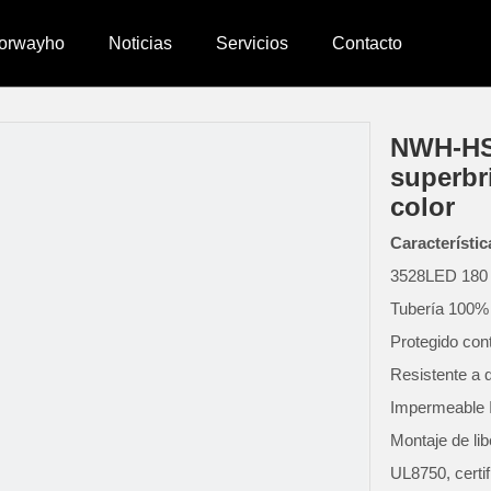
orwayho
Noticias
Servicios
Contacto
»
Pértiga LED envueltos
»
NWH-HS Látigo para cochecito superbrill
inera
z de roca
Accesorios para pértigas
NWH-HS 
superbr
color
 retroceso
lzo de rueda
Indicador de tuerca de rueda
Característic
3528LED 180 
Tubería 100%
Protegido cont
Resistente a 
Impermeable 
Montaje de lib
UL8750, certi