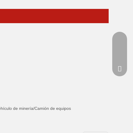
+86139
haibo@
+86136
hículo de minería/Camión de equipos