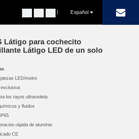
丨
Español
ante Látigo LED de un solo color
Pусский
Látigo para cochecito
English
illante Látigo LED de un solo
as
piezas LED/metro
 exclusiva
ra los rayos ultravioleta
químicos y fluidos
IP65
eración rápida de aluminio
ficado CE