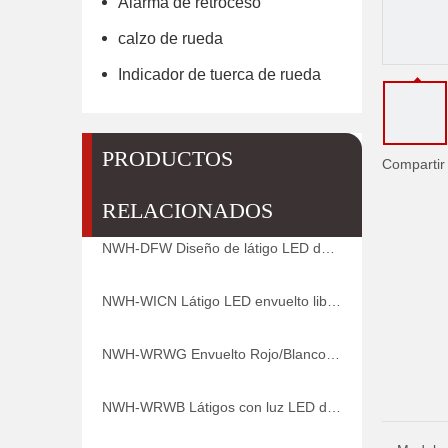
Alarma de retroceso
calzo de rueda
Indicador de tuerca de rueda
PRODUCTOS
Compartir
RELACIONADOS
NWH-DFW Diseño de látigo LED de doble envoltura con base de resorte de montaje de liberación rápida
NWH-WICN Látigo LED envuelto libremente sincronizado
NWH-WRWG Envuelto Rojo/Blanco/Verde Pértigas con luz LED Offroad Driving Mexican Whip
NWH-WRWB Látigos con luz LED de color rojo/blanco/azul envueltos Pértigas Patriot único y estable