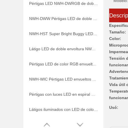
Modelo:
Pértigas LED NWH-DWRGB de doble envoltura, color RGB para conducción de servicio pesado
Descrip
NWH-DWW Pértigas LED de doble envoltura Dream Color Heavy Duty Liberación rápida y resorte
Especific
Tamaño:
NWH-HST Super Bright Buggy LED Whip con luz superior fija o intermitente
Color:
Micropro
Látigo LED de doble envoltura NWH-DWT con base de resorte de montaje de liberación rápida
Impermea
Tensión 
Pértigas LED de color RGB envueltos NWH-WRGBT con luz LED superior para campo a través
funciona
Advertenc
Tratamien
NWH-WIC Pértigas LED envueltos Dream/Chasing/Dansing Color para ATV/UTV/RZR
Vida útil
Temperat
Pértigas con luces LED en espiral NWH-WICT con luz LED superior
funciona
Usó:
Látigos iluminados con LED de color RGB envueltos NWH-WRGB, individuales y en pareja