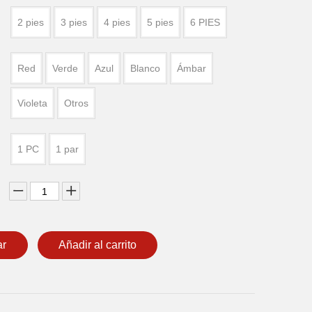
2 pies
3 pies
4 pies
5 pies
6 PIES
Red
Verde
Azul
Blanco
Ámbar
Violeta
Otros
1 PC
1 par
ar
Añadir al carrito