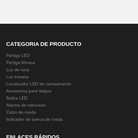
CATEGORIA DE PRODUCTO
Pértiga LED
Pértiga Minera
Luz de roca
Luz trasera
Localizador LED de campamento
Accesorios para látigos
Baliza LED
Alarma de retroceso
Calzo de rueda
Indicador de tuerca de rueda
ENLACES RÁPIDOS