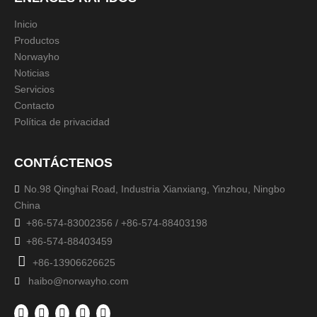
Inicio
Productos
Norwayho
Noticias
Servicios
Contacto
Política de privacidad
CONTÁCTENOS
No.98 Qinghai Road, Industria Xianxiang, Yinzhou, Ningbo

China

+86-574-83002356 / +86-574-88403198

+86-574-88403459

+86-13906626625
haibo@norwayho.com
