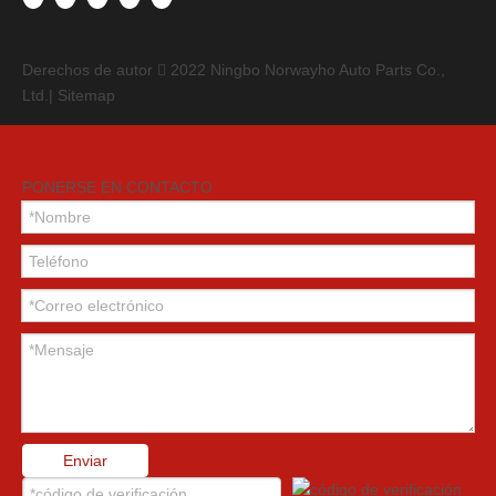
Derechos de autor
2022
Ningbo Norwayho Auto Parts Co.,

Ltd.|
Sitemap
PONERSE EN CONTACTO
Enviar