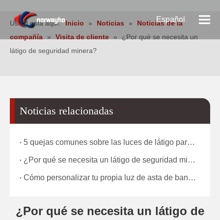
Español
Usted está aquí:
Inicio
»
Noticias
»
Noticias de la
compañía
»
Visita de cliente
»
¿Por qué se necesita un
Pусский
látigo de seguridad minera?
English
Noticias relacionadas
5 quejas comunes sobre las luces de látigo para minería y cómo las resuelve nuestra fábrica Introducción
¿Por qué se necesita un látigo de seguridad minera?
Cómo personalizar tu propia luz de asta de bandera
¿Por qué se necesita un látigo de