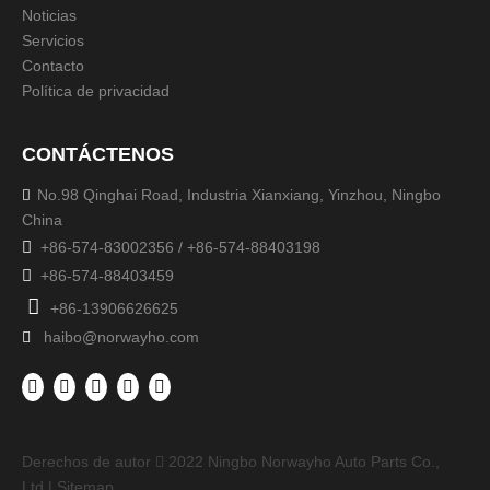
Noticias
Servicios
Contacto
Política de privacidad
CONTÁCTENOS
No.98 Qinghai Road, Industria Xianxiang, Yinzhou, Ningbo

China

+86-574-83002356 / +86-574-88403198

+86-574-88403459

+86-13906626625
haibo@norwayho.com

Derechos de autor
2022
Ningbo Norwayho Auto Parts Co.,

Ltd.|
Sitemap