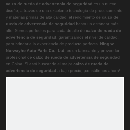
calzo de rueda de advertencia de seguridad
es un nuevo
diseño, a través de una excelente tecnología de procesamiento
y materias primas de alta calidad, el rendimiento de
calzo de
rueda de advertencia de seguridad
hasta un estándar más
alto. Somos perfectos para cada detalle de
calzo de rueda de
advertencia de seguridad
, garantizamos el nivel de calidad,
para brindarle la experiencia de producto perfecta.
Ningbo
Norwayho Auto Parts Co., Ltd.
es un fabricante y proveedor
profesional de
calzo de rueda de advertencia de seguridad
en China. Si está buscando el mejor
calzo de rueda de
advertencia de seguridad
a bajo precio, ¡consúltenos ahora!