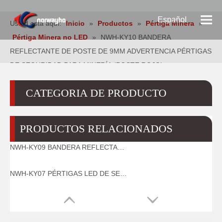
Español
Usted está aquí:
Inicio
»
Productos
»
Pértiga Minera
»
Pértiga Minera no LED
»
NWH-KY10 BANDERA
Pусский
REFLECTANTE DE POSTE DE 9MM ADVERTENCIA PÉRTIGAS
DE SEGURIDAD PARA MINERÍA (POSTE ROJO)
English
CATEGORIA DE PRODUCTO
PRODUCTOS RELACIONADOS
NWH-KY09 BANDERA REFLECTANTE DE POSTE DE 9MM ADVERTENCIA PÉRTIGAS DE SEGURIDAD PARA MINERÍA (POSTE NEGRO)
NWH-KY07 PÉRTIGAS LED DE SEGURIDAD PARA MINERÍA CON BANDERA REFLECTANTE DE 3 SECCIONES