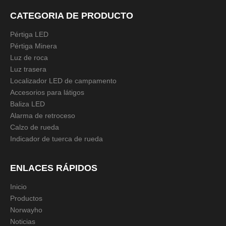
CATEGORIA DE PRODUCTO
Preguntar
Añadir al carrito
Pértiga LED
Pértiga Minera
Luz de roca
Luz trasera
Modelo:
NWH-KY10
Localizador LED de campamento
Accesorios para látigos
Descripción del producto
Baliza LED
Especificación técnica
s:
Alarma de retroceso
6 pies, 8 pies, 9 pies, 10 pies, 12 pies,
Calzo de rueda
Tamaño:
personalizado
Indicador de tuerca de rueda
Color:
/
Microprocesador
Ninguna
ENLACES RÁPIDOS
LED:
Impermeable:
IP65
Inicio
Tensión de
Productos
/
funcionamiento:
Norwayho
Advertencia:
+/- sin cortocircuito
Noticias