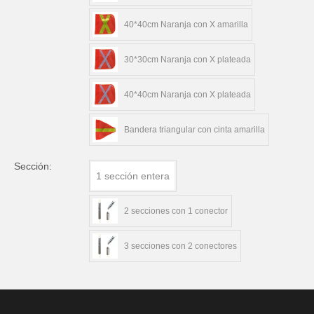
40*40cm Naranja con X amarilla
30*30cm Naranja con X plateada
40*40cm Naranja con X plateada
Bandera triangular con cinta amarilla
Sección:
1 sección entera
2 secciones con 1 conector
3 secciones con 2 conectores
Cantidad: