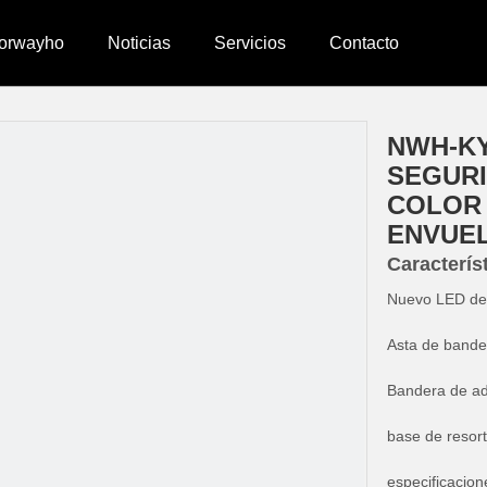
orwayho
Noticias
Servicios
Contacto
a
»
Pértiga Minera LED
»
NWH-KY06 PÉRTIGAS LED DE SEGURI
inera
z de roca
Accesorios para pértigas
NWH-KY
SEGURI
COLOR
 retroceso
lzo de rueda
Indicador de tuerca de rueda
ENVUE
Caracterís
Nuevo LED de a
Asta de bande
Bandera de adv
base de resort
especificacion