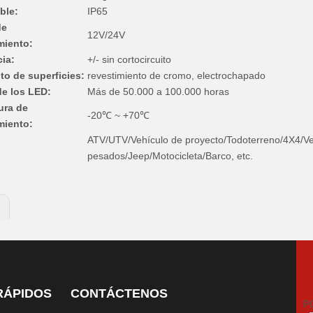
ble:
IP65
de
12V/24V
miento:
ia:
+/- sin cortocircuito
to de superficies:
revestimiento de cromo, electrochapado
 de los LED:
Más de 50.000 a 100.000 horas
ura de
-20℃ ~ +70℃
miento:
ATV/UTV/Vehículo de proyecto/Todoterreno/4X4/Ve
pesados/Jeep/Motocicleta/Barco, etc.
:
s LED
Pértigas CON LUCES LED
Pértigas DE SEGURIDAD
 DE SEGURIDAD ILUMINADA
Pértigas DE SEGURIDAD CON LU
RÁPIDOS
CONTÁCTENOS
as DE SEGURIDAD CON LUCES LED
LED BRILLANTES COMPLE
P