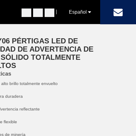
丨
Español
DAD DE ADVERTENCIA DE COLOR SÓLIDO
Pусский
06 PÉRTIGAS LED DE
English
DAD DE ADVERTENCIA DE
 SÓLIDO TOTALMENTE
LTOS
ticas
lto brillo totalmente envuelto
ra duradera
ertencia reflectante
e flexible
es de minería