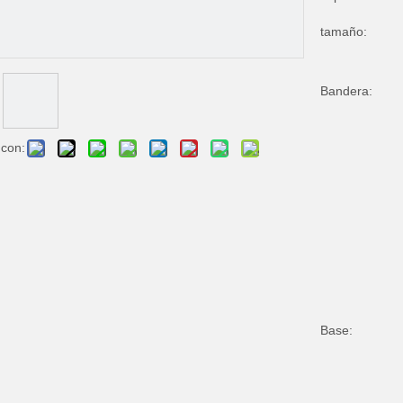
tamaño:
Bandera:
 con:
Base: