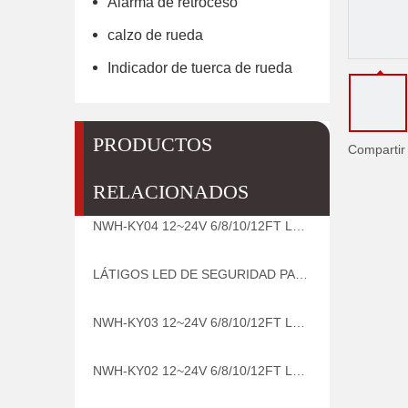
Alarma de retroceso
calzo de rueda
Indicador de tuerca de rueda
PRODUCTOS
Compartir
RELACIONADOS
NWH-KY04 12~24V 6/8/10/12FT LUZ LED SUPERIOR FIJA/INTERMITENTE PÉRTIGAS LED DE SEGURIDAD PARA MINERÍA
LÁTIGOS LED DE SEGURIDAD PARA MINERÍA DE ADVERTENCIA DE COLOR SÓLIDO COMPLETAMENTE ENVUELTO DE LUZ LED SUPERIOR NWH-KY05
NWH-KY03 12~24V 6/8/10/12FT LUZ LED SUPERIOR FIJA/INTERMITENTE LÁTIGOS LED DE SEGURIDAD PARA MINERÍA
NWH-KY02 12~24V 6/8/10/12FT LUZ LED SUPERIOR FIJA/INTERMITENTE PÉRTIGAS LED DE SEGURIDAD PARA MINERÍA