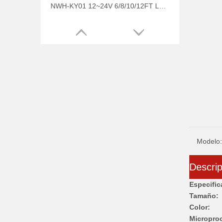
NWH-KY01 12~24V 6/8/10/12FT LUZ LED SUPERIOR CONSTANTE/INTERMITENTE PÉRTIGAS LED DE SEGURIDAD PARA MINERÍA
Modelo:
Descrip
Especific
Tamaño:
Color:
Micropro