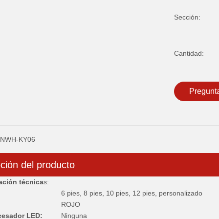
Sección:
Cantidad:
Pregunt
NWH-KY06
ción del producto
ación técnica
s:
6 pies, 8 pies, 10 pies, 12 pies, personalizado
ROJO
cesador LED:
Ninguna