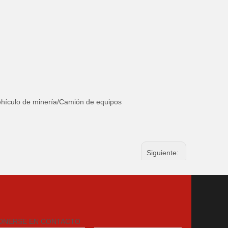
hículo de minería/Camión de equipos
Siguiente:
ESPIRAL DE ANTENA DE SEGURIDAD
Z LED
TAMENTE ENVUELTOS
ONERSE EN CONTACTO
Pértigas LED BRILLANTES