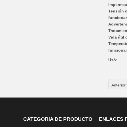
Impermea
Tensión 
funciona
Advertenc
Tratamien
Vida útil
Temperat
funciona
Usó:
Anterior
Pértiga
ANTENA
CATEGORIA DE PRODUCTO
ENLACES 
Pértig