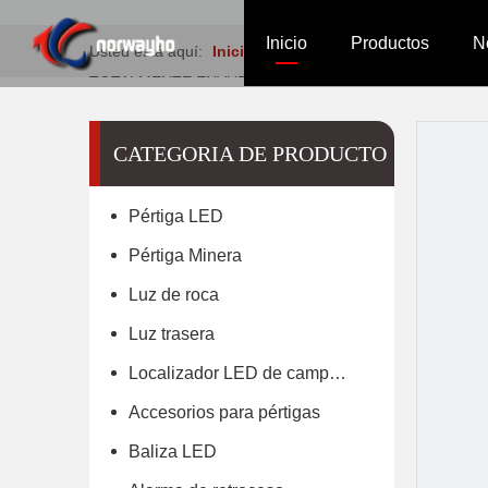
Inicio
Productos
N
Usted está aquí:
Inicio
»
Productos
»
Pértiga Miner
TOTALMENTE ENVUELTOS
Pértiga LED
Pértiga M
Lu
CATEGORIA DE PRODUCTO
Pértiga LED
Baliza LED
Alarma de
Ca
Pértiga Minera
Luz de roca
Luz trasera
Localizador LED de campamento
Accesorios para pértigas
Baliza LED