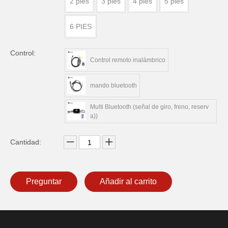
2 pies
3 pies
4 pies
5 pies
6 PIES
Control:
Control remoto inalámbrico
mando bluetooth
Multi Bluetooth (señal de giro, freno, reserv
a))
Cantidad:
Preguntar
Añadir al carrito