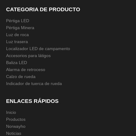
Modelo:
NWH-CL
CATEGORIA DE PRODUCTO
Descripción del producto
Pértiga LED
Pértiga Minera
Especificación técnica
s:
Luz de roca
Tamaño:
1 PIE, 2 PIES, 3 PIES, 4 PIES, 5 PIES, 6 PIES
Luz trasera
Color:
Color de ensueño
Localizador LED de campamento
Microprocesador
5050 LED, 60 piezas/metro
Accesorios para látigos
LED:
Baliza LED
Impermeable:
IP65
Alarma de retroceso
Tensión de
12V/24V
Calzo de rueda
funcionamiento:
Indicador de tuerca de rueda
Advertencia:
+/- sin cortocircuito
Tratamiento de
revestimiento de cromo, electrochapado
superficies:
ENLACES RÁPIDOS
Vida útil de los
Más de 50.000 a 100.000 horas
LED:
Inicio
Temperatura de
Productos
-20℃ ~ +70℃
funcionamiento:
Norwayho
Noticias
ATV/UTV/Vehículo de