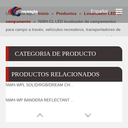
Español
Usted está aquí:
Inicio
»
Productos
»
Localizador LED de
campamento
»
NWH-CL LED localizador de campamentos
Pусский
para campo a través, vehículos recreativos, transportadores de
juguetes, camiones, campamentos nocturnos en automóviles
English
CATEGORIA DE PRODUCTO
PRODUCTOS RELACIONADOS
NWH-WPL SOLID/RGB/DREAM CHASING CON ENCENDEDOR DE CIGARRILLOS BANDERA LED PARA VENTANA DE COCHE
NWH-WP BANDERA REFLECTANTE BANDERA DE ADVERTENCIA PARA LA VENTANA DEL COCHE