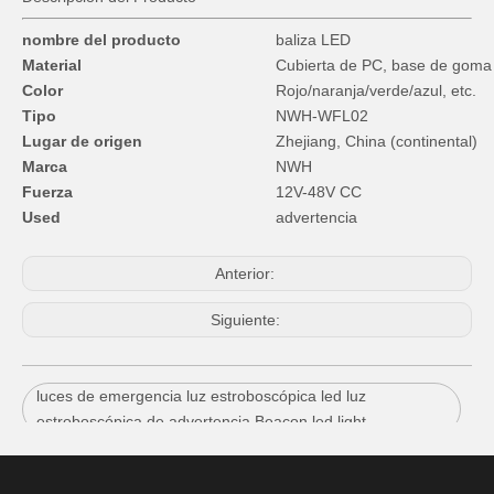
nombre del producto
baliza LED
Material
Cubierta de PC, base de goma
Color
Rojo/naranja/verde/azul, etc.
Tipo
NWH-WFL02
Lugar de origen
Zhejiang, China (continental)
Marca
NWH
Fuerza
12V-48V CC
Used
advertencia
Anterior:
Siguiente:
luces de emergencia luz estroboscópica led luz
estroboscópica de advertencia Beacon led light
Waterfroof baliza mini baliza luz estroboscópica flash luz
led baliza luz estroboscópica baliza led luz