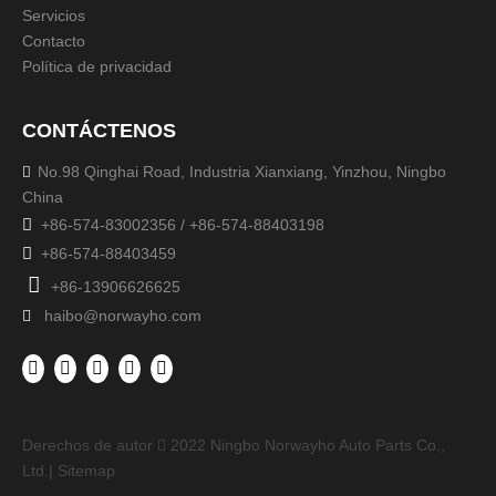
Servicios
Contacto
Política de privacidad
CONTÁCTENOS
No.98 Qinghai Road, Industria Xianxiang, Yinzhou, Ningbo

China

+86-574-83002356 / +86-574-88403198

+86-574-88403459

+86-13906626625
haibo@norwayho.com

Derechos de autor
2022
Ningbo Norwayho Auto Parts Co.,

Ltd.|
Sitemap