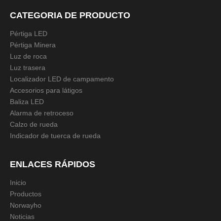
Baliza impermeable mini baliza luz estroboscópica led
CATEGORIA DE PRODUCTO
motocicleta luz estroboscópica baliza led luz
Pértiga LED
Pértiga Minera
Luz de roca
Luz trasera
Localizador LED de campamento
Accesorios para látigos
Baliza LED
Alarma de retroceso
Calzo de rueda
Indicador de tuerca de rueda
ENLACES RÁPIDOS
Inicio
Productos
Norwayho
Noticias