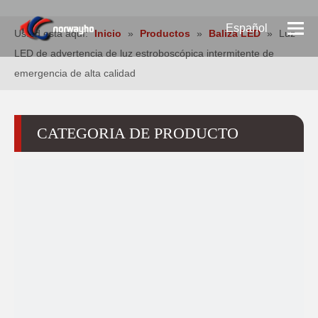
Español
Usted está aquí:
Inicio
»
Productos
»
Baliza LED
»
Luz
LED de advertencia de luz estroboscópica intermitente de
Pусский
emergencia de alta calidad
English
CATEGORIA DE PRODUCTO